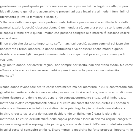
geneticamente predisposte per procreare) e in parte psico-affettivi, legati sia alla propria
idea di donna e quindi alle aspettative e progetti ad essa legati sia ai modelli femminili di
riferimento (a livello familiare e sociale).
Sulla base della mia esperienza professionale, tuttavia posso dire che è difficile fare delle
generalizzazioni, perché ciascuna donna è un mondo a sé, con una propria storia personale,
di coppia e familiare e quindi i motivi che possono spingere alla maternità possono essere
vari e diversi.
E non credo che sia tanto importante soffermarsi sul perché, quanto semmai sul fatto che
nonostante i tempi moderni, le donne continuano a voler essere anche madri e quindi
desiderano avere figli… magari in numero inferiore rispetto al passato, ma comunque li
vogliono.
Oggi molte donne, per diverse ragioni, non sempre per scelta, non diventano madri. Ma come
affrontare la scelta di non essere madri oppure il vuoto che provoca una maternità
mancata?
Alcune donne vivono tale scelta consapevolmente ma nel momento in cui si confrontano con
gli altri in merito alla decisione assunta, possono sentirsi screditate, con un vissuto di minor
valore rispetto alle donne madri, esperendo conseguentemente situazioni di imbarazzo,
mettendo in atto comportamenti schivi e di ritiro dal contesto sociale, dietro cui spesso si
cela una sofferenza e, in taluni casi, dinamiche psicologiche più profonde non elaborate.
In altre circostanze, a una donna, pur desiderando un figlio, non è data la gioia della
maternità. Le cause dell’infertilità della coppia possono essere di diversa origine: congenite
oppure conseguenti a sopraggiunte patologie, o anche derivanti dall’aumento dell’età media
in cui si cerca di concepire un figlio. Sicuramente la medicina ha fatto progressi importanti in