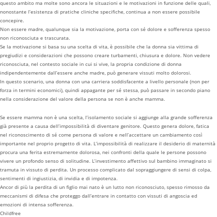
questo ambito ma molte sono ancora le situazioni e le motivazioni in funzione delle quali,
nonostante l’esistenza di pratiche cliniche specifiche, continua a non essere possibile
concepire.
Non essere madre, qualunque sia la motivazione, porta con sé dolore e sofferenza spesso
non riconosciuta e trascurata.
Se la motivazione si basa su una scelta di vita, è possibile che la donna sia vittima di
pregiudizi e considerazioni che possono creare turbamenti, chiusura e dolore. Non vedere
riconosciuta, nel contesto sociale in cui si vive, la propria condizione di donna
indipendentemente dall’essere anche madre, può generare vissuti molto dolorosi.
In questo scenario, una donna con una carriera soddisfacente a livello personale (non per
forza in termini economici), quindi appagante per sé stessa, può passare in secondo piano
nella considerazione del valore della persona se non è anche mamma.
Se essere mamma non è una scelta, l’isolamento sociale si aggiunge alla grande sofferenza
già presente a causa dell’impossibilità di diventare genitore. Questo genera dolore, fatica
nel riconoscimento di sé come persona di valore e nell’accettare un cambiamento così
importante nel proprio progetto di vita. L’impossibilità di realizzare il desiderio di maternità
procura una ferita estremamente dolorosa, nei confronti della quale le persone possono
vivere un profondo senso di solitudine. L’investimento affettivo sul bambino immaginato si
tramuta in vissuto di perdita. Un processo complicato dal sopraggiungere di sensi di colpa,
sentimenti di ingiustizia, di invidia e di impotenza.
Ancor di più la perdita di un figlio mai nato è un lutto non riconosciuto, spesso rimosso da
meccanismi di difesa che proteggo dall’entrare in contatto con vissuti di angoscia ed
emozioni di intensa sofferenza.
Childfree