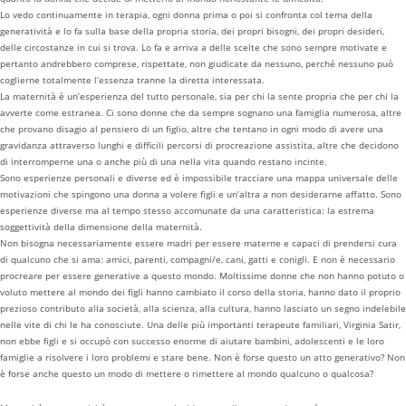
Lo vedo continuamente in terapia, ogni donna prima o poi si confronta col tema della
generatività e lo fa sulla base della propria storia, dei propri bisogni, dei propri desideri,
delle circostanze in cui si trova. Lo fa e arriva a delle scelte che sono sempre motivate e
pertanto andrebbero comprese, rispettate, non giudicate da nessuno, perché nessuno può
coglierne totalmente l’essenza tranne la diretta interessata.
La maternità è un’esperienza del tutto personale, sia per chi la sente propria che per chi la
avverte come estranea. Ci sono donne che da sempre sognano una famiglia numerosa, altre
che provano disagio al pensiero di un figlio, altre che tentano in ogni modo di avere una
gravidanza attraverso lunghi e difficili percorsi di procreazione assistita, altre che decidono
di interromperne una o anche più di una nella vita quando restano incinte.
Sono esperienze personali e diverse ed è impossibile tracciare una mappa universale delle
motivazioni che spingono una donna a volere figli e un’altra a non desiderarne affatto. Sono
esperienze diverse ma al tempo stesso accomunate da una caratteristica: la estrema
soggettività della dimensione della maternità.
Non bisogna necessariamente essere madri per essere materne e capaci di prendersi cura
di qualcuno che si ama: amici, parenti, compagni/e, cani, gatti e conigli. E non è necessario
procreare per essere generative a questo mondo. Moltissime donne che non hanno potuto o
voluto mettere al mondo dei figli hanno cambiato il corso della storia, hanno dato il proprio
prezioso contributo alla società, alla scienza, alla cultura, hanno lasciato un segno indelebile
nelle vite di chi le ha conosciute. Una delle più importanti terapeute familiari, Virginia Satir,
non ebbe figli e si occupò con successo enorme di aiutare bambini, adolescenti e le loro
famiglie a risolvere i loro problemi e stare bene. Non è forse questo un atto generativo? Non
è forse anche questo un modo di mettere o rimettere al mondo qualcuno o qualcosa?