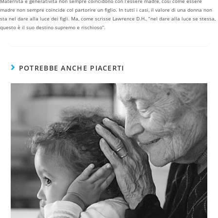
Maternità e generatività non sempre coincidono con l’essere madre, così come essere
madre non sempre coincide col partorire un figlio. In tutti i casi, il valore di una donna non
sta nel dare alla luce dei figli. Ma, come scrisse Lawrence D.H., “nel dare alla luce se stessa,
questo è il suo destino supremo e rischioso”.
POTREBBE ANCHE PIACERTI