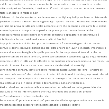
e del concetto di essere donna e nonostante siano stati fatti passi in avanti in merito
all’emancipazione femminile, il desiderio più antico di questo mondo continua a rimanere
forte e ancorato in molte di noi?
Iniziamo col dire che non tutte desiderano avere dei figli e quindi prendiamo le distanze da
posizioni assolute e rigide: “tutte vogliono figli” oppure “no kids”. Ritengo che avere o meno
un figlio sia prima di tutto una scelta personale oltre che di coppia e che come tale, debba
essere rispettata. Non possiamo partire dal presupposto che una donna debba
necessariamente essere madre per sentirsi completa e appagata o al contrario, se è
intelligente e ha un curriclum doc non sceglie di fare figli.
La popolazione femminile che opta per la maternità è molto variegata: ci sono donne
comuni e donne con livelli d’istruzione alti, altre ancora con lavori e incarichi importanti; e
ancora, donne con famiglie alle spalle pronte a fornire supporto e aiuto e altre che non
possono contare su ausili familiari, donne con condizioni economiche agiate o quantomeno
decorose e altre in lotta con le difficoltà di far quadrare il bilancio familiare a fine mese… un
mondo di donne diverse ma tutte accomunate dal desiderio di avere figli.
Sono in tanti a pensare, come la filosofa Francesca Rigotti autrice del libro “Partorire col
corpo e con la mente”, che il desiderio di maternità sia in realtà un bisogno primario che ad
un certo punto della propria vita incomincia ad emergere fino ad intensificarsi, anche se
realizzato ad età e in tempi diversi e talora, invece, non concretizzabile.
Altri studiosi ancora vedono nella maternità la concretizzazione della generatività che
ciascuno di noi ha interiorizzato e che trova una delle sue espressioni proprio
nell’accudimento e nella crescita dei figli.
Forse molto più genericamente si può pensare che ciò che spinge una donna a cercare la
maternità possano essere fattori in parte genetici e biologici (siamo