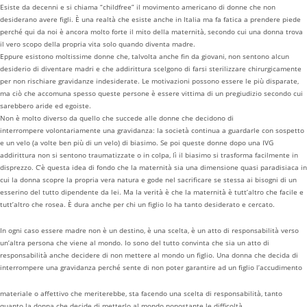
Esiste da decenni e si chiama “childfree” il movimento americano di donne che non
desiderano avere figli. È una realtà che esiste anche in Italia ma fa fatica a prendere piede
perché qui da noi è ancora molto forte il mito della maternità, secondo cui una donna trova
il vero scopo della propria vita solo quando diventa madre.
Eppure esistono moltissime donne che, talvolta anche fin da giovani, non sentono alcun
desiderio di diventare madri e che addirittura scelgono di farsi sterilizzare chirurgicamente
per non rischiare gravidanze indesiderate. Le motivazioni possono essere le più disparate,
ma ciò che accomuna spesso queste persone è essere vittima di un pregiudizio secondo cui
sarebbero aride ed egoiste.
Non è molto diverso da quello che succede alle donne che decidono di
interrompere volontariamente una gravidanza: la società continua a guardarle con sospetto
e un velo (a volte ben più di un velo) di biasimo. Se poi queste donne dopo una IVG
addirittura non si sentono traumatizzate o in colpa, lì il biasimo si trasforma facilmente in
disprezzo. C’è questa idea di fondo che la maternità sia una dimensione quasi paradisiaca in
cui la donna scopre la propria vera natura e gode nel sacrificare se stessa ai bisogni di un
esserino del tutto dipendente da lei. Ma la verità è che la maternità è tutt’altro che facile e
tutt’altro che rosea. È dura anche per chi un figlio lo ha tanto desiderato e cercato.
In ogni caso essere madre non è un destino, è una scelta, è un atto di responsabilità verso
un’altra persona che viene al mondo. Io sono del tutto convinta che sia un atto di
responsabilità anche decidere di non mettere al mondo un figlio. Una donna che decida di
interrompere una gravidanza perché sente di non poter garantire ad un figlio l’accudimento
materiale o affettivo che meriterebbe, sta facendo una scelta di responsabilità, tanto
quanto la donna che decide di metterlo al mondo nonostante le difficoltà.