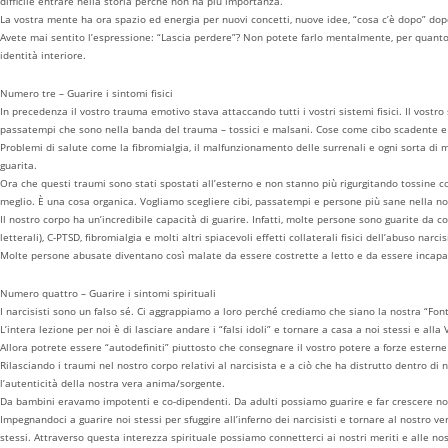
difficile entrare nella storia perché non ha più importanza.
La vostra mente ha ora spazio ed energia per nuovi concetti, nuove idee, “cosa c’è dopo” dopo 
Avete mai sentito l’espressione: “Lascia perdere”? Non potete farlo mentalmente, per quanto vi 
identità interiore.
Numero tre – Guarire i sintomi fisici
In precedenza il vostro trauma emotivo stava attaccando tutti i vostri sistemi fisici. Il vos
passatempi che sono nella banda del trauma – tossici e malsani. Cose come cibo scadente 
Problemi di salute come la fibromialgia, il malfunzionamento delle surrenali e ogni sorta di 
guarita.
Ora che questi traumi sono stati spostati all’esterno e non stanno più rigurgitando tossine co
meglio. È una cosa organica. Vogliamo scegliere cibi, passatempi e persone più sane nella nos
Il nostro corpo ha un’incredibile capacità di guarire. Infatti, molte persone sono guarite da
letterali), C-PTSD, fibromialgia e molti altri spiacevoli effetti collaterali fisici dell’abuso narcis
Molte persone abusate diventano così malate da essere costrette a letto e da essere incapaci
Numero quattro – Guarire i sintomi spirituali
I narcisisti sono un falso sé. Ci aggrappiamo a loro perché crediamo che siano la nostra “Fon
L’intera lezione per noi è di lasciare andare i “falsi idoli” e tornare a casa a noi stessi e alla
Allora potrete essere “autodefiniti” piuttosto che consegnare il vostro potere a forze esterne
Rilasciando i traumi nel nostro corpo relativi al narcisista e a ciò che ha distrutto dentro di 
l’autenticità della nostra vera anima/sorgente.
Da bambini eravamo impotenti e co-dipendenti. Da adulti possiamo guarire e far crescere noi ste
Impegnandoci a guarire noi stessi per sfuggire all’inferno dei narcisisti e tornare al nostro 
stessi. Attraverso questa interezza spirituale possiamo connetterci ai nostri meriti e alle nos