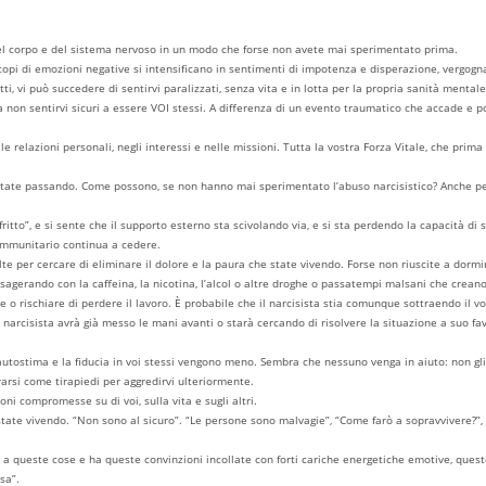
, del corpo e del sistema nervoso in un modo che forse non avete mai sperimentato prima.
oscopi di emozioni negative si intensificano in sentimenti di impotenza e disperazione, vergogn
i, vi può succedere di sentirvi paralizzati, senza vita e in lotta per la propria sanità mentale
 non sentirvi sicuri a essere VOI stessi. A differenza di un evento traumatico che accade e poi
 relazioni personali, negli interessi e nelle missioni. Tutta la vostra Forza Vitale, che prima e
he state passando. Come possono, se non hanno mai sperimentato l’abuso narcisistico? Anche per
tto”, e si sente che il supporto esterno sta scivolando via, e si sta perdendo la capacità di sos
 immunitario continua a cedere.
elte per cercare di eliminare il dolore e la paura che state vivendo. Forse non riuscite a dor
gerando con la caffeina, la nicotina, l’alcol o altre droghe o passatempi malsani che creano 
 o rischiare di perdere il lavoro. È probabile che il narcisista stia comunque sottraendo il vos
 Il narcisista avrà già messo le mani avanti o starà cercando di risolvere la situazione a suo f
’autostima e la fiducia in voi stessi vengono meno. Sembra che nessuno venga in aiuto: non gli a
urarsi come tirapiedi per aggredirvi ulteriormente.
ni compromesse su di voi, sulla vita e sugli altri.
e state vivendo. “Non sono al sicuro”. “Le persone sono malvagie”, “Come farò a sopravvivere?”
de a queste cose e ha queste convinzioni incollate con forti cariche energetiche emotive, questo
sa”.