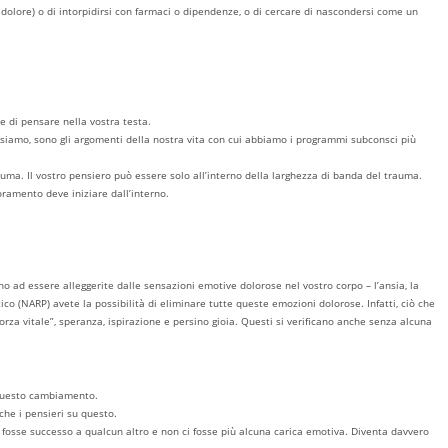
iù dolore) o di intorpidirsi con farmaci o dipendenze, o di cercare di nascondersi come un
te di pensare nella vostra testa.
nsiamo, sono gli argomenti della nostra vita con cui abbiamo i programmi subconsci più
uma. Il vostro pensiero può essere solo all’interno della larghezza di banda del trauma.
oramento deve iniziare dall’interno.
no ad essere alleggerite dalle sensazioni emotive dolorose nel vostro corpo – l’ansia, la
ico (NARP) avete la possibilità di eliminare tutte queste emozioni dolorose. Infatti, ciò che
orza vitale”, speranza, ispirazione e persino gioia. Questi si verificano anche senza alcuna
e questo cambiamento.
che i pensieri su questo.
fosse successo a qualcun altro e non ci fosse più alcuna carica emotiva. Diventa davvero