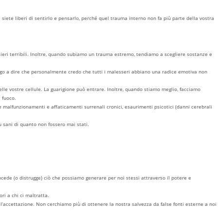
 siete liberi di sentirlo e pensarlo, perché quel trauma interno non fa più parte della vostra
nsieri terribili. Inoltre, quando subiamo un trauma estremo, tendiamo a scegliere sostanze e
spingo a dire che personalmente credo che tutti i malesseri abbiano una radice emotiva non
elle vostre cellule. La guarigione può entrare. Inoltre, quando stiamo meglio, facciamo
 fuoco.
e malfunzionamenti e affaticamenti surrenali cronici, esaurimenti psicotici (danni cerebrali
 sani di quanto non fossero mai stati.
concede (o distrugge) ciò che possiamo generare per noi stessi attraverso il potere e
ri a chi ci maltratta.
 l’accettazione. Non cerchiamo più di ottenere la nostra salvezza da false fonti esterne a noi