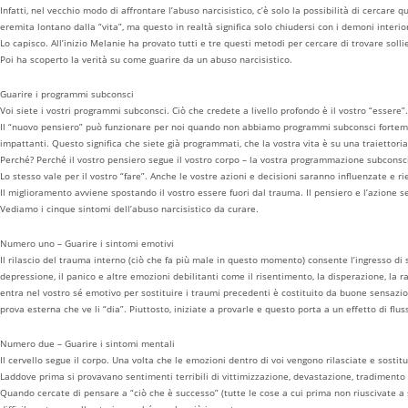
Infatti, nel vecchio modo di affrontare l’abuso narcisistico, c’è solo la possibilità di cercare
eremita lontano dalla “vita”, ma questo in realtà significa solo chiudersi con i demoni interio
Lo capisco. All’inizio Melanie ha provato tutti e tre questi metodi per cercare di trovare soll
Poi ha scoperto la verità su come guarire da un abuso narcisistico.
Guarire i programmi subconsci
Voi siete i vostri programmi subconsci. Ciò che credete a livello profondo è il vostro “essere”
Il “nuovo pensiero” può funzionare per noi quando non abbiamo programmi subconsci fortemente
impattanti. Questo significa che siete già programmati, che la vostra vita è su una traiettoria
Perché? Perché il vostro pensiero segue il vostro corpo – la vostra programmazione subconscia
Lo stesso vale per il vostro “fare”. Anche le vostre azioni e decisioni saranno influenzate e r
Il miglioramento avviene spostando il vostro essere fuori dal trauma. Il pensiero e l’azione
Vediamo i cinque sintomi dell’abuso narcisistico da curare.
Numero uno – Guarire i sintomi emotivi
Il rilascio del trauma interno (ciò che fa più male in questo momento) consente l’ingresso di 
depressione, il panico e altre emozioni debilitanti come il risentimento, la disperazione, la r
entra nel vostro sé emotivo per sostituire i traumi precedenti è costituito da buone sensazion
prova esterna che ve li “dia”. Piuttosto, iniziate a provarle e questo porta a un effetto di flu
Numero due – Guarire i sintomi mentali
Il cervello segue il corpo. Una volta che le emozioni dentro di voi vengono rilasciate e sostit
Laddove prima si provavano sentimenti terribili di vittimizzazione, devastazione, tradimento (
Quando cercate di pensare a “ciò che è successo” (tutte le cose a cui prima non riuscivate 