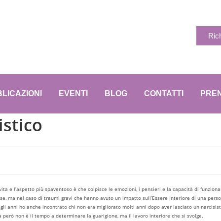
Ric
LICAZIONI
EVENTI
BLOG
CONTATTI
PREN
istico
a vita e l’aspetto più spaventoso è che colpisce le emozioni, i pensieri e la capacità di funzion
cose, ma nel caso di traumi gravi che hanno avuto un impatto sull’Essere Interiore di una pers
li anni ho anche incontrato chi non era migliorato molti anni dopo aver lasciato un narcisist
 però non è il tempo a determinare la guarigione, ma il lavoro interiore che si svolge.