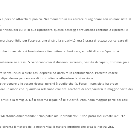
a e persino attacchi di panico. Nel momento in cui cercate di ragionare con un narcisista, di
.
 finisce, per cui ci si può riprendere, questo pestaggio traumatico continua a ripetersi; e
ra disponibile per l’espressione di sé e la creatività, ora è stata dirottata per cercare di
chè il narcisista è bravissimo a farsi stimare fuori casa, e molti diranno “quanto è
tenere se stessi. Si verificano così disfunzioni surrenali, perdita di capelli, fibromialgia e
mire senza incubi o siete così depressi da dormire in continuazione. Potreste essere
dipendenza per cercare di intorpidirvi e affrontare la situazione.
tro denaro e le vostre risorse, perché è quello che fa. Forse il narcisista ha preso il
avore, in modo che, quando la relazione crollerà, cercherà di accaparrarsi la maggior parte dei
mici e la famiglia. Né il sistema legale né le autorità. Anzi, nella maggior parte dei casi,
, “Mi stanno annientando”, “Non potrò mai riprendermi”, “Non potrò mai ricostruire”, “Le
 diventa il motore della nostra vita, il motore interiore che crea la nostra vita.