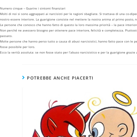
Numero cinque – Guarire i sintomi finanziari
Molti di noi si sono aggrappati ai narcisisti per le ragioni sbagliate. Si trattava di una co-
nostro essere interiore. La guarigione consiste nel mettere la nostra anima al primo posto, ne
Le persone che conosco che hanno fatto di questo la loro massima priorità – la pace interiore, l
Non perché ne avessero bisogno per ottenere pace interiore, felicità e completezza. Piuttosto,
passato.
Molte persone che hanno perso tutto a causa di abusi narcisistici, hanno fatto pace con le pe
fosse possibile per loro.
Ecco la verità assoluta: se non fosse stato per l’abuso narcisistico e per la guarigione gra
POTREBBE ANCHE PIACERTI