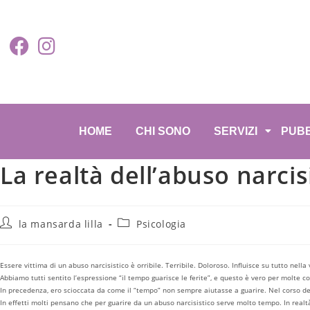
HOME
CHI SONO
SERVIZI
PUBB
La realtà dell’abuso narcis
la mansarda lilla
Psicologia
Essere vittima di un abuso narcisistico è orribile. Terribile. Doloroso. Influisce su tutto nell
Abbiamo tutti sentito l’espressione “il tempo guarisce le ferite”, e questo è vero per molte 
In precedenza, ero scioccata da come il “tempo” non sempre aiutasse a guarire. Nel corso deg
In effetti molti pensano che per guarire da un abuso narcisistico serve molto tempo. In realtà