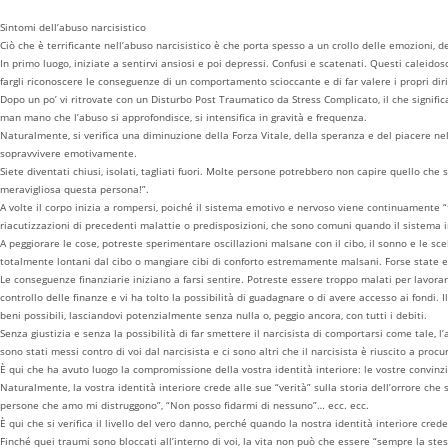
Sintomi dell’abuso narcisistico
Ciò che è terrificante nell’abuso narcisistico è che porta spesso a un crollo delle emozioni
In primo luogo, iniziate a sentirvi ansiosi e poi depressi. Confusi e scatenati. Questi caleid
fargli riconoscere le conseguenze di un comportamento scioccante e di far valere i propri diritt
Dopo un po’ vi ritrovate con un Disturbo Post Traumatico da Stress Complicato, il che significa
man mano che l’abuso si approfondisce, si intensifica in gravità e frequenza.
Naturalmente, si verifica una diminuzione della Forza Vitale, della speranza e del piacere nelle
sopravvivere emotivamente.
Siete diventati chiusi, isolati, tagliati fuori. Molte persone potrebbero non capire quello c
meravigliosa questa persona!”.
A volte il corpo inizia a rompersi, poiché il sistema emotivo e nervoso viene continuamente “fri
riacutizzazioni di precedenti malattie o predisposizioni, che sono comuni quando il sistema
A peggiorare le cose, potreste sperimentare oscillazioni malsane con il cibo, il sonno e le sc
totalmente lontani dal cibo o mangiare cibi di conforto estremamente malsani. Forse state esa
Le conseguenze finanziarie iniziano a farsi sentire. Potreste essere troppo malati per lavorare
controllo delle finanze e vi ha tolto la possibilità di guadagnare o di avere accesso ai fondi.
beni possibili, lasciandovi potenzialmente senza nulla o, peggio ancora, con tutti i debiti.
Senza giustizia e senza la possibilità di far smettere il narcisista di comportarsi come tale, l
sono stati messi contro di voi dal narcisista e ci sono altri che il narcisista è riuscito a proc
È qui che ha avuto luogo la compromissione della vostra identità interiore: le vostre convinzio
Naturalmente, la vostra identità interiore crede alle sue “verità” sulla storia dell’orrore ch
persone che amo mi distruggono”, “Non posso fidarmi di nessuno”… ecc. ecc.
È qui che si verifica il livello del vero danno, perché quando la nostra identità interiore cre
Finché quei traumi sono bloccati all’interno di voi, la vita non può che essere “sempre la stes