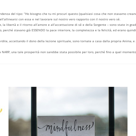
dipendenza del tipo: “Ho bisogno che tu mi procuri questo (qualsiasi cosa che non stavamo crea
ll’allinearsi con essa e nel lavorare sul nostro vero rapporto con il nostro vero sé.
a libertà e il ritorno all’amore e all’accettazione di sé e della Sorgente – sono state in grado
 perché stavano già ESSENDO la pace interiore, la completezza e la felicità, ed erano quindi i
rdite, accettando il dono della lezione spirituale, sono tornate a casa dalla propria Anima, 
zie a NARP, una tale prosperità non sarebbe stata possibile per loro, perché fino a quel mome