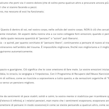
 qualcuno che porti via il vostro dolore (che di solito porta qualcun altro a procurare ancora p
ri che vi stanno facendo a pezzi.
ievo, ma nessuno di essi ha funzionato.
. Questo è dentro di voi, nel vostro corpo, nelle cellule del vostro corpo. NON è ciò che cerca
 installati. Gli aspetti della nostra vita a cui sono collegate forti emozioni, quando ci pe
 dalla quale nessuna quantità di “pensieri” o “azioni” può liberarvi.
 – e quindi, per quanto cerchiate di “pensare libero”, continuerete a pensare di nuovo al tra
ientreranno nell’ambito del trauma. È impossibile migliorare, finché non miglioriamo e il migli
 seguiranno automaticamente.
spazio e guarigione. Ciò significa che le cose smettono di fare male. Le vostre emozioni inizia
abbia, lo strazio, la vergogna e l’impotenza. Con il Programma di Recupero dall’Abuso Narcisist
i di sollievo, come se riusciste a sopravvivere a tutto questo, e da sensazioni organiche di “f
sso verso un pensiero migliore.
uite da sentimenti di pace stabili, solidi e calmi, la vostra mente si stabilizza per ricambiar
l’elenco è infinito), e i relativi pensieri, man mano che i sentimenti evaporano, evaporano an
a smettere di pensare in modo ossessivo) è come se steste pensando a qualcun altro, come se 