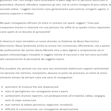
grandioso, che i loro bisogni siano antecedenti a quelli degli altri e, pertanto, autorizzati a
pretendere, sfruttare, offendere, calpestare gli altri, che di contro ritengono di poco valore, di
secondo ordine. I soggetti narcisistici sono generalmente auto-centrati, arroganti, egoisti, si
sentono superiori e invidiati.
Ma quali conseguenze affronta chi entra in contatto con questi soggetti ? Cosa può
comportare entrare in relazione con una persona che soffre di un quadro clinico importante
come quello di un disturbo di personalità?
In America è stato introdotto un nuovo disturbo, la Sindrome da Abuso Narcisistico
(Narcissistic Abuse Syndrome), anche se ancora non riconosciuto ufficialmente, che a parere
dei professionisti del settore Salute Mentale mira a dare dignità e comprensione ad un
quadro sintomatologico rilevabile in soggetti vittime di narcisisti e che non sono ascrivibili
alle caratteristiche di personalità del soggetto stesso.
Può accadere che persone con una sana vita relazionale stabiliscano rapporti sentimentali
con persone che mentono, manipolano, abusano al punto da provocare un livello di stress
talmente elevato da attivare tutta una serie di conseguenze:
sentimenti di tristezza fino alla disperazione
stato di ipervigilanza con conseguente ansia e paura
cambiamenti d’umore repentini, con predisposizione all’irritabilità, rabbia, vergogna,
sensi di colpa, autoaccusa
stati mentali di dubbio percettivo, negazione, incredulità
difficoltà di concentrazione, con conseguente derealizzazione