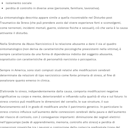
isolamento sociale
perdita di controllo in diverse aree (personale, familiare, lavorativa).
La sintomatologia descritta appare simile a quella riscontrabile nel Disturbo post
Traumatico da Stress (che può prendere avvio dal vivere esperienze forti e sconvolgenti,
come terremoti, incidenti mortali, guerre, violenze fisiche e sessuali), ciò che varia è la causa
attivante il disturbo.
Nella Sindrome da Abuso Narcisistico è la relazione abusante a dare il via al quadro
sintomatologico (non deriva da caratteristiche psicologiche preesistenti nella vittima), è
sempre caratterizzata da una forma di dipendenza indotta dal soggetto abusante,
soprattutto con caratteristiche di personalità narcisista o psicopatica.
Sempre in America, sono stati compiuti studi relativi alle modificazioni cerebrali
determinate da relazioni di tipo narcisistico come fonte primaria di stress, al fine di
avvalorare quanto emerso in clinica.
D’altronde lo stress, indipendentemente dalla causa, comporta modificazioni negative
significative su corpo e mente, deteriorandoli e influendo sulla qualità di vita e sul futuro: lo
stress cronico può modificare le dimensioni del cervello, le sue strutture, il suo
funzionamento ed è in grado di modificare anche il patrimonio genetico. In particolare lo
stress cronico influisce sull’aumento delle connessioni cerebrali della paura e dell’aumento
del rilascio di cortisolo, con 2 conseguenze importanti: diminuzione dei segnali elettrici
nell’ippocampo (sede di apprendimento, memoria, controllo allo stress) e perdita di
connessioni sinaptiche tra i neuroni e contrazione della corteccia prefrontale (zona del