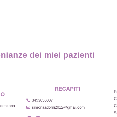
nianze dei miei pazienti
RECAPITI
P
NO
C
3493656007
Podenzana
C
simonaadorni2012@gmail.com
S