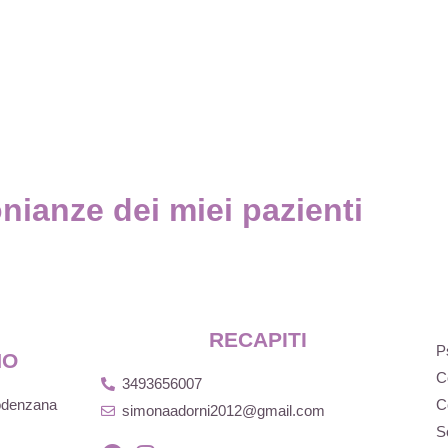
nianze dei miei pazienti
RECAPITI
P
NO
C
3493656007
Podenzana
C
simonaadorni2012@gmail.com
S