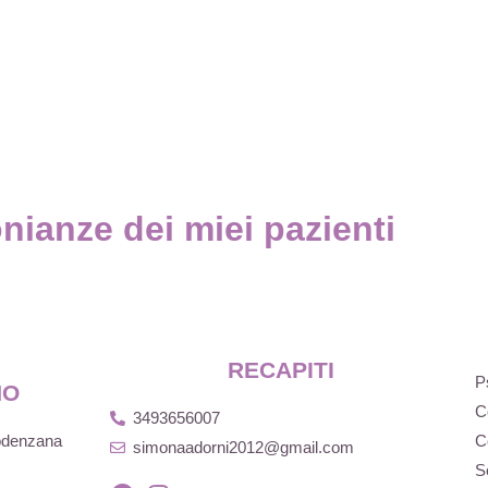
nianze dei miei pazienti
RECAPITI
P
NO
C
3493656007
Podenzana
C
simonaadorni2012@gmail.com
S