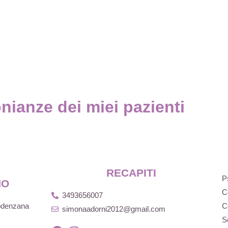
nianze dei miei pazienti
RECAPITI
P
NO
C
3493656007
Podenzana
C
simonaadorni2012@gmail.com
S