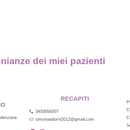
nianze dei miei pazienti
RECAPITI
P
NO
C
3493656007
Podenzana
C
simonaadorni2012@gmail.com
S