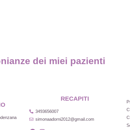
nianze dei miei pazienti
RECAPITI
P
NO
C
3493656007
Podenzana
C
simonaadorni2012@gmail.com
S