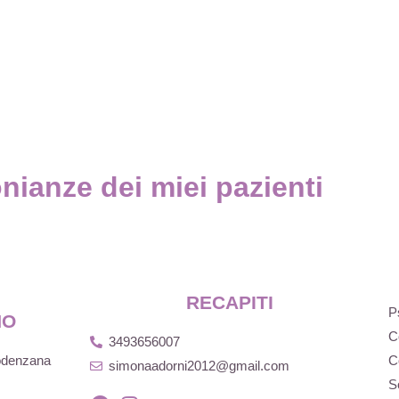
nianze dei miei pazienti
RECAPITI
P
NO
C
3493656007
Podenzana
C
simonaadorni2012@gmail.com
S