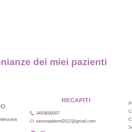
nianze dei miei pazienti
RECAPITI
P
NO
C
3493656007
Podenzana
C
simonaadorni2012@gmail.com
S