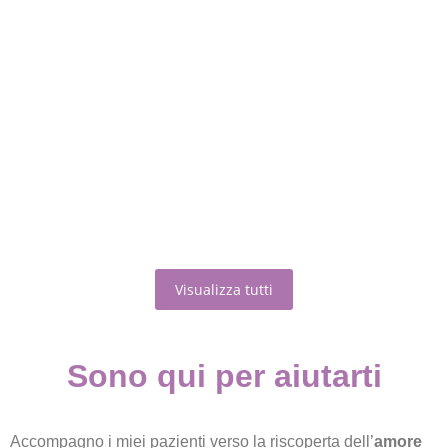
Lei, lui, l’altra: quando il triangolo arriva
inaspettato
6 Luglio 2023
/
Quante di noi hanno subito un tradimento almeno una volta
nella vita? Ecco che arriva, finalmente, la rivincita! La scienza...
Scopri di più
Visualizza tutti
Sono qui per aiutarti
Accompagno i miei pazienti verso la riscoperta dell’
amore