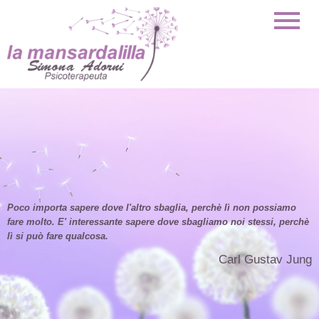
Poco importa sapere dove l'altro sbaglia, perchè lì non possiamo
fare molto. E' interessante sapere dove sbagliamo noi stessi, perchè
lì si può fare qualcosa.
Carl Gustav Jung